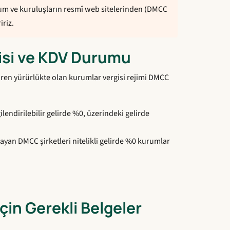
 kurum ve kuruluşların resmî web sitelerinden (DMCC
iriz.
isi ve KDV Durumu
baren yürürlükte olan kurumlar vergisi rejimi DMCC
lendirilebilir gelirde %0, üzerindeki gelirde
layan DMCC şirketleri nitelikli gelirde %0 kurumlar
in Gerekli Belgeler