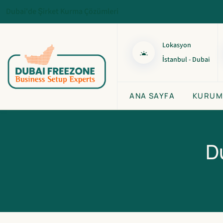
Dubai'de Şirket Kurma Çözümleri
Lokasyon
İstanbul - Dubai
ANA SAYFA
KURUM
D