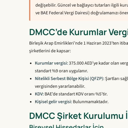
değişebilir. Güncel ve bağlayıcı tutarları ilgili
ve BAE Federal Vergi Dairesi) doğrulamanızı öner
DMCC’de Kurumlar Verg
Birleşik Arap Emirlikleri’nde 1 Haziran 2023’ten iti
şirketlerini de kapsar:
Kurumlar vergisi:
375.000 AED’ye kadar olan vergi
standart %9 oran uygulanır.
Nitelikli Serbest Bölge Kişisi (QFZP):
Şartları sağ
vergisinden yararlanabilir.
KDV:
BAE’de standart KDV oranı %5’tir.
Kişisel gelir vergisi:
Bulunmamaktadır.
DMCC Şirket Kurulumu İç
Bireysel Hissedarlar İçin