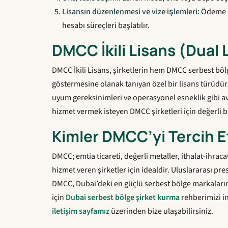
Lisansın düzenlenmesi ve vize işlemleri:
Ödeme so
hesabı süreçleri başlatılır.
DMCC İkili Lisans (Dual 
DMCC İkili Lisans, şirketlerin hem DMCC serbest bö
göstermesine olanak tanıyan özel bir lisans türüdür
uyum gereksinimleri ve operasyonel esneklik gibi a
hizmet vermek isteyen DMCC şirketleri için değerli b
Kimler DMCC’yi Tercih E
DMCC; emtia ticareti, değerli metaller, ithalat-ihra
hizmet veren şirketler için idealdir. Uluslararası pre
DMCC, Dubai’deki en güçlü serbest bölge markalarınd
için
Dubai serbest bölge şirket kurma
rehberimizi inc
iletişim sayfamız
üzerinden bize ulaşabilirsiniz.