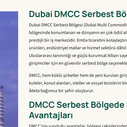
Dubai DMCC Serbest Böl
Dubai DMCC Serbest Bölgesi (Dubai Multi Commodit
bölgesinde konumlanan ve dünyanın en çok ödül ala
prestijli bir iş merkezidir. Emtia ticaretini kolayla
ürünleri, endüstriyel mallar ve hizmet sektörü dâhil 
Uluslararası tanınırlığı ve güçlü kurumsal itibarı s
girişimciler için en güvenilir serbest bölge seçenekle
DMCC, hem köklü şirketler hem de yeni kurulan girişi
kuleler, konut alanları, oteller ve sosyal tesislerin
âdeta bağımsız bir şehir oluşturur.
DMCC Serbest Bölgede 
Avantajları
DMCC’nin sunduğu avantajlar, bölgeyi rakiplerinden