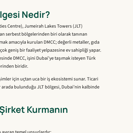
gesi Nedir?
ies Centre), Jumeirah Lakes Towers (JLT)
n serbest bölgelerinden biri olarak tanınan
ştırmak amacıyla kurulan DMCC; değerli metaller, gıda
çok geniş bir faaliyet yelpazesine ev sahipliği yapar.
ayesinde DMCC, işini Dubai’ye taşımak isteyen Türk
rinden biridir.
mler için uçtan uca bir iş ekosistemi sunar. Ticari
 bir arada bulunduğu JLT bölgesi, Dubai’nin kalbinde
Şirket Kurmanın
 ayıran temel unsurlardır: