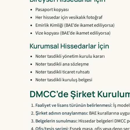
Pasaport kopyası
Her hissedar için vesikalık fotoğraf
Emirlik Kimliği (BAE’de ikamet ediliyorsa)
Vize kopyası (BAE’de ikamet ediliyorsa)
Kurumsal Hissedarlar İçin
Noter tasdikli yönetim kurulu kararı
Noter tasdikli ana sözleşme
Noter tasdikli ticaret ruhsatı
Noter tasdikli kuruluş belgesi
DMCC’de Şirket Kurulu
Faaliyet ve lisans türünün belirlenmesi:
İş modeli
Şirket adının onaylanması:
BAE kurallarına uygun
Belgelerin sunulması:
Hissedar belgeleri DMCC por
Ofis/tesis seçimi:
Esnek masa, ofis veya depo seçe