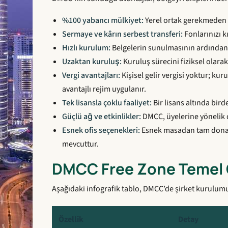
%100 yabancı mülkiyet:
Yerel ortak gerekmeden ş
Sermaye ve kârın serbest transferi:
Fonlarınızı k
Hızlı kurulum:
Belgelerin sunulmasının ardından ş
Uzaktan kuruluş:
Kuruluş sürecini fiziksel olar
Vergi avantajları:
Kişisel gelir vergisi yoktur; kuru
avantajlı rejim uygulanır.
Tek lisansla çoklu faaliyet:
Bir lisans altında birden
Güçlü ağ ve etkinlikler:
DMCC, üyelerine yönelik d
Esnek ofis seçenekleri:
Esnek masadan tam donanım
mevcuttur.
DMCC Free Zone Temel Ö
Aşağıdaki infografik tablo, DMCC’de şirket kurulumu
Özellik
Detay