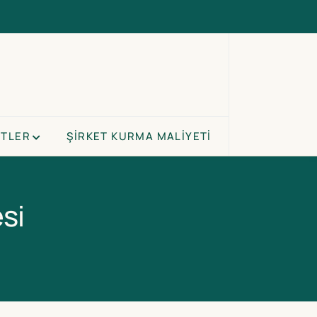
ETLER
ŞIRKET KURMA MALIYETI
si