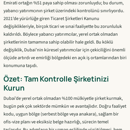
Emirati ortağın %51 paya sahip olması zorunluydu; bu durum,
yabancı yatırımcının şirket üzerindeki kontrolünü sınırlıyordu.
2021’de yürürlüğe giren Ticaret Şirketleri Kanunu
değişiklikleriyle, birçok ticari ve sınai faaliyette bu zorunluluk
kaldırıldı. Böylece yabancı yatırımcılar, yerel ortak olmadan
şirketlerinin tamamına sahip olabilir hale geldi. Bu köklü
değişiklik, Dubai’nin küresel yatırımcılar için çekiciliğini önemli
ölçüde artırdı ve emirliği bölgedeki en açık iş ortamlarından biri
konumuna taşıdı.
Özet: Tam Kontrolle Şirketinizi
Kurun
Dubai’de yerel ortak olmadan %100 mülkiyetle şirket kurmak,
bugün pek çok sektörde mümkün ve avantajlıdır. Doğru faaliyet
kodu, uygun bölge (serbest bölge veya anakara), sağlam bir
ofis-vize planı ve eksiksiz belge hazırlığı, sürecin temel
taşlarıdır. Bu adımların bir uzman eşliğinde yürütülmesi, hem