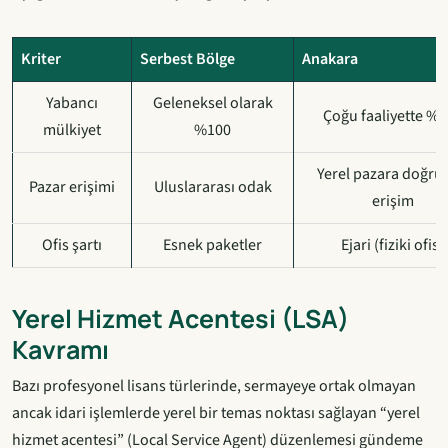
Kriter
Serbest Bölge
Anakara
Yabancı
Geleneksel olarak
Çoğu faaliyette %
mülkiyet
%100
Yerel pazara doğru
Pazar erişimi
Uluslararası odak
erişim
Ofis şartı
Esnek paketler
Ejari (fiziki ofis)
Yerel Hizmet Acentesi (LSA)
Kavramı
Bazı profesyonel lisans türlerinde, sermayeye ortak olmayan
ancak idari işlemlerde yerel bir temas noktası sağlayan “yerel
hizmet acentesi” (Local Service Agent) düzenlemesi gündeme